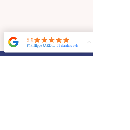
Témoignages
Ces avis sont authentiques, ils ont été déposés
spontanément sur la page de mon établissement
vérifié par Google, vous pouvez les consulter
directement sur Google.
Perrette B.
Philippe m'a vraiment bien accompagné,