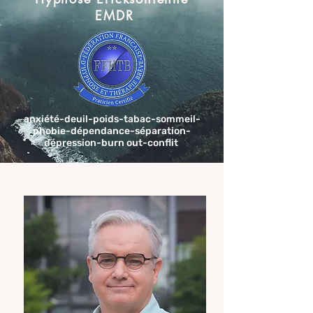
EMDR
anxiété-deuil-poids-tabac-sommeil-
phobie-dépendance-séparation-
dépression-burn out-conflit